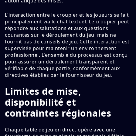
automatique des mises.
L'interaction entre le croupier et les joueurs se fait
principalement via le chat textuel. Le croupier peut
répondre aux salutations et aux questions
courantes sur le déroulement du jeu, mais ne
fournit pas de conseils de jeu. Cette interaction est
supervisée pour maintenir un environnement
professionnel. L'ensemble du processus est conçu
Mega Roulette
Aviator
pour assurer un déroulement transparent et
vérifiable de chaque partie, conformément aux
directives établies par le fournisseur du jeu.
Limites de mise,
disponibilité et
contraintes régionales
Chaque table de jeu en direct opère avec une