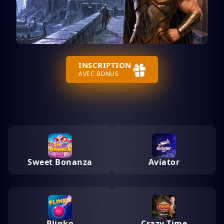
INSCRIPTION
AVEC BONUS
Sweet Bonanza
Aviator
Plinko
Crazy Time