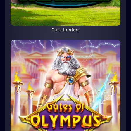
Duck Hunters