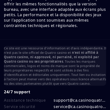
offrir les mêmes fonctionnalités que la version
bureau, avec une interface adaptée aux écrans plus
petits. La performance et la disponibilité des jeux
sur l'application sont soumises aux mêmes
contraintes techniques et régionales.
Ce site est une ressource d'information et d'avis indépendante. Il
n'est pas le site officiel de Quatro casino et
n'est ni affilié à
Quatro casino, ni approuvé, ni parrainé, ni exploité par
Quatro casino ou ses propriétaires
. Toutes les marques
commerciales, logos et noms de marque sont la propriété de
leurs propriétaires respectifs et sont utilisés à des fins
d'identification et éditoriales uniquement. Tout lien ou incitation
à l'action peut mener vers des opérateurs sous licence alternatifs
ou des sites partenaires plutôt que vers Quatro casino.
24/7 support
Assistance technique
support@ca.casinoquatro-canada.ca
Service sécurité
service@ca.casinoquatro-canada.ca