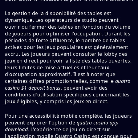
La gestion de la disponibilité des tables est
dynamique. Les opérateurs de studio peuvent
ouvrir ou fermer des tables en fonction du volume
de joueurs pour optimiser l'occupation. Durant les
périodes de forte affluence, le nombre de tables
Lightning Storm
Space XY
actives pour les jeux populaires est généralement
accru. Les joueurs peuvent consulter le lobby des
jeux en direct pour voir la liste des tables ouvertes,
leurs limites de mise actuelles et leur taux
d'occupation approximatif. Il est à noter que
certaines offres promotionnelles, comme le
quatro
casino $1 deposit bonus
, peuvent avoir des
conditions d'utilisation spécifiques concernant les
jeux éligibles, y compris les jeux en direct.
Pour une accessibilité mobile complète, les joueurs
peuvent explorer l'option de
quatro casino app
download
. L'expérience de jeu en direct sur
l'application mobile Quatro Casino est conçue pour