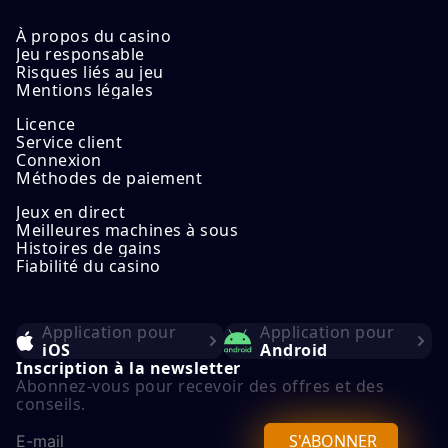
À propos du casino
Jeu responsable
Risques liés au jeu
Mentions légales
Licence
Service client
Connexion
Méthodes de paiement
Jeux en direct
Meilleures machines à sous
Histoires de gains
Fiabilité du casino
Application pour
Application pour
iOS
Android
Inscription à la newsletter
Abonnez-vous pour recevoir des offres et des
conseils.
S'ABONNER