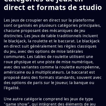
direct et formats de studio
Les jeux de croupier en direct sur la plateforme
sont organisés en plusieurs catégories principales,
chacune proposant des mécaniques de jeu
distinctes. Les jeux de table traditionnels incluent
le blackjack, la roulette et le baccarat. Le blackjack
en direct suit généralement les règles classiques
du jeu, avec des options de mise latérales
communes. Les tables de roulette utilisent une
roue physique et une piste de mise numérique,
avec des variantes comme la roulette européenne,
américaine ou à multiplicateurs. Le baccarat est
proposé dans des formats standards, souvent avec
Sweet Bonanza Candyland
Coin Miner
des options de paris sur le joueur, la banque ou
l'égalité.
Une autre catégorie comprend les jeux de type
"game show", qui intègrent des éléments de jeu