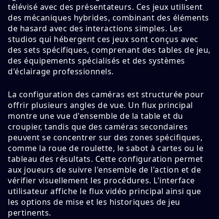
télévisé avec des présentateurs. Ces jeux utilisent
des mécaniques hybrides, combinant des éléments
de hasard avec des interactions simples. Les
studios qui hébergent ces jeux sont conçus avec
des sets spécifiques, comprenant des tables de jeu,
des équipements spécialisés et des systèmes
d'éclairage professionnels.
La configuration des caméras est structurée pour
offrir plusieurs angles de vue. Un flux principal
montre une vue d'ensemble de la table et du
croupier, tandis que des caméras secondaires
peuvent se concentrer sur des zones spécifiques,
comme la roue de roulette, le sabot à cartes ou le
Super Color Game
Chicken Road
tableau des résultats. Cette configuration permet
aux joueurs de suivre l'ensemble de l'action et de
vérifier visuellement les procédures. L'interface
utilisateur affiche le flux vidéo principal ainsi que
les options de mise et les historiques de jeu
pertinents.