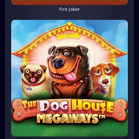
Fire Joker