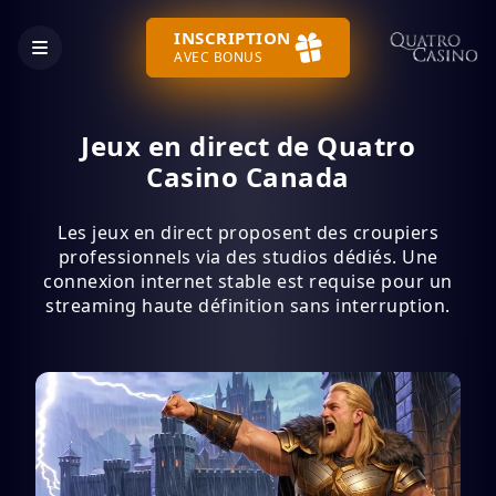
INSCRIPTION
AVEC BONUS
Jeux en direct de Quatro
Casino Canada
Les jeux en direct proposent des croupiers
professionnels via des studios dédiés. Une
connexion internet stable est requise pour un
streaming haute définition sans interruption.