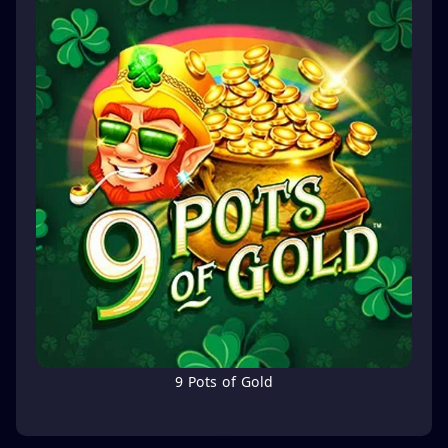
9 Pots of Gold