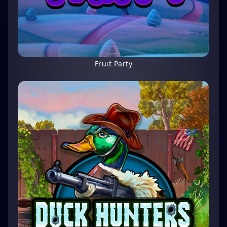
Fruit Party