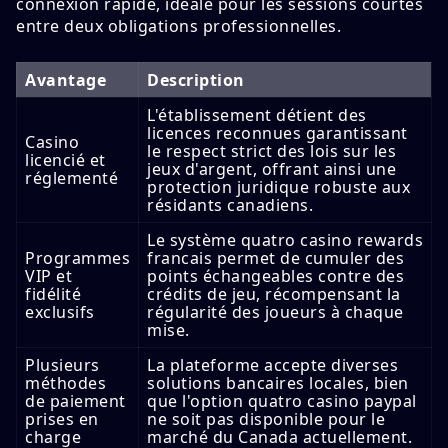
connexion rapide, idéale pour les sessions courtes
entre deux obligations professionnelles.
Avantage
Description
L'établissement détient des
licences reconnues garantissant
Casino
le respect strict des lois sur les
licencié et
jeux d'argent, offrant ainsi une
réglementé
protection juridique robuste aux
résidants canadiens.
Le système quatro casino rewards
Programmes
francais permet de cumuler des
VIP et
points échangeables contre des
fidélité
crédits de jeu, récompensant la
exclusifs
régularité des joueurs à chaque
mise.
Crazy Time
PlinkoX
Plusieurs
La plateforme accepte diverses
méthodes
solutions bancaires locales, bien
de paiement
que l'option quatro casino paypal
prises en
ne soit pas disponible pour le
charge
marché du Canada actuellement.