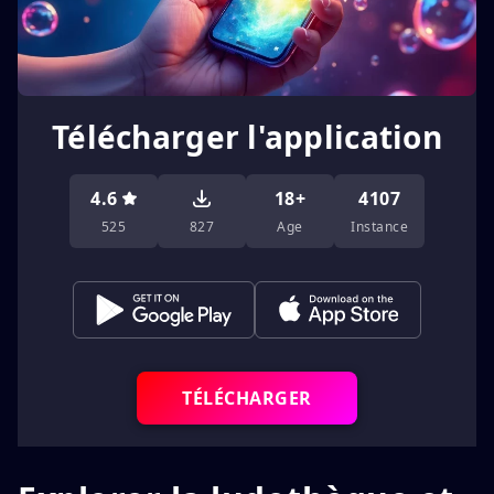
Télécharger l'application
4.6
18+
4107
525
827
Age
Instance
Crazy Coin Flip
Aviator
TÉLÉCHARGER