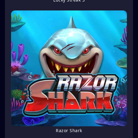
Razor Shark