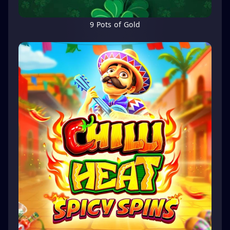
9 Pots of Gold