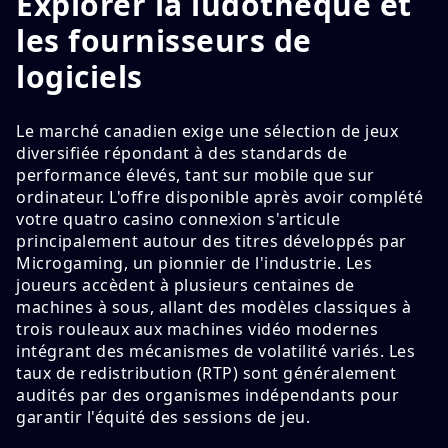
Explorer la ludothèque et
les fournisseurs de
logiciels
Le marché canadien exige une sélection de jeux
diversifiée répondant à des standards de
performance élevés, tant sur mobile que sur
ordinateur. L'offre disponible après avoir complété
votre quatro casino connexion s'articule
High Striker
Crazy Balls
principalement autour des titres développés par
Microgaming, un pionnier de l'industrie. Les
joueurs accèdent à plusieurs centaines de
machines à sous, allant des modèles classiques à
trois rouleaux aux machines vidéo modernes
intégrant des mécanismes de volatilité variés. Les
taux de redistribution (RTP) sont généralement
audités par des organismes indépendants pour
garantir l'équité des sessions de jeu.