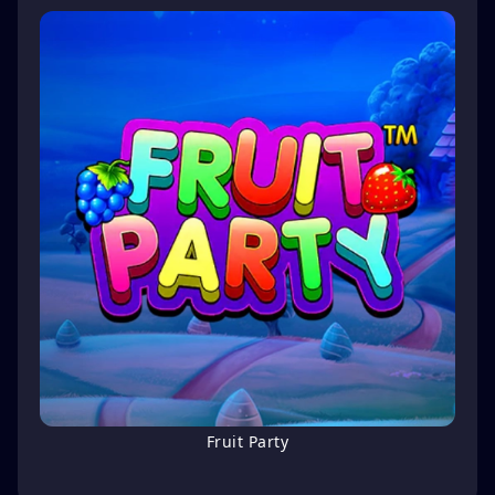
Fruit Party