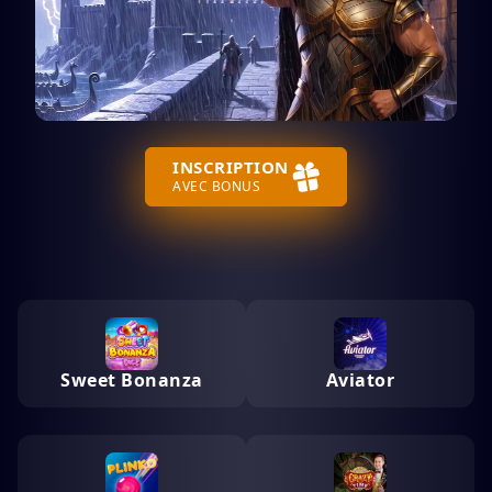
INSCRIPTION
AVEC BONUS
Sweet Bonanza
Aviator