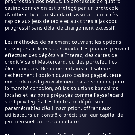
progression des bonus. Le processus de quatro
casino connexion est protégé par un protocole
d'authentification standard, assurant un accès
rapide aux jeux de table et aux titres à jackpot
progressif sans délai de chargement excessif.
Les méthodes de paiement couvrent les options
classiques utilisées au Canada. Les joueurs peuvent
effectuer des dépôts via Interac, des cartes de
crédit Visa et Mastercard, ou des portefeuilles
électroniques. Bien que certains utilisateurs
recherchent l'option quatro casino paypal, cette
méthode n'est généralement pas disponible pour
le marché canadien, où les solutions bancaires
locales et les bons prépayés comme Paysafecard
sont privilégiés. Les limites de dépôt sont
paramétrables dès l'inscription, offrant aux
utilisateurs un contrôle précis sur leur capital de
jeu mensuel ou hebdomadaire.