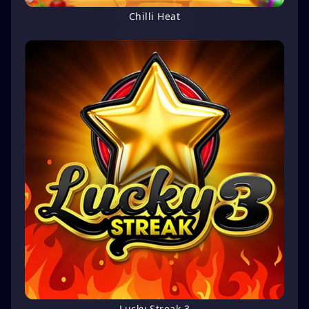
Chilli Heat
Lucky Streak 3