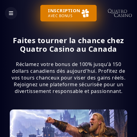
INSCRIPTION
AVEC BONUS
Faites tourner la chance chez
Quatro Casino au Canada
Réclamez votre bonus de 100% jusqu'à 150
dollars canadiens dès aujourd'hui. Profitez de
vos tours chanceux pour viser des gains réels.
Rejoignez une plateforme sécurisée pour un
divertissement responsable et passionnant.