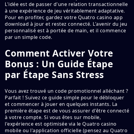
L'idée est de passer d'une relation transactionnelle
à une expérience de jeu véritablement adaptative.
Pour en profiter, gardez votre Quatro casino app
download à jour et restez connecté. L'avenir du jeu
personnalisé est à portée de main, et il commence
par un simple code.
Comment Activer Votre
Bonus : Un Guide Étape
par Étape Sans Stress
Vous avez trouvé un code promotionnel alléchant ?
Parfait ! Suivez ce guide simple pour le débloquer
et commencer à jouer en quelques instants. La
première étape est de vous assurer d'être connecté
à votre compte. Si vous êtes sur mobile,
l'expérience est optimisée via le Quatro casino
mobile ou l'application officielle (pensez au Quatro