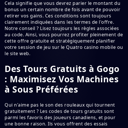
Cela signifie que vous devrez parier le montant du
bonus un certain nombre de fois avant de pouvoir
retirer vos gains. Ces conditions sont toujours
clairement indiquées dans les termes de l'offre.
Notre conseil ? Lisez toujours les règles associées
au code. Ainsi, vous pourrez profiter pleinement de
cette offre gratuite et stratégiquement planifier
votre session de jeu sur le Quatro casino mobile ou
le site web.
Des Tours Gratuits à Gogo
: Maximisez Vos Machines
à Sous Préférées
Qui n'aime pas le son des rouleaux qui tournent
gratuitement ? Les codes de tours gratuits sont
parmi les favoris des joueurs canadiens, et pour
une bonne raison. Ils vous offrent des essais