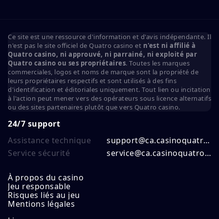
Ce site est une ressource d'information et d'avis indépendante. Il
n'est pas le site officiel de Quatro casino et
n'est ni affilié à
Quatro casino, ni approuvé, ni parrainé, ni exploité par
Quatro casino ou ses propriétaires
. Toutes les marques
commerciales, logos et noms de marque sont la propriété de
leurs propriétaires respectifs et sont utilisés à des fins
d'identification et éditoriales uniquement. Tout lien ou incitation
à l'action peut mener vers des opérateurs sous licence alternatifs
ou des sites partenaires plutôt que vers Quatro casino.
24/7 support
Assistance technique
support@ca.casinoquatro-canada.ca
Service sécurité
service@ca.casinoquatro-canada.ca
À propos du casino
Jeu responsable
Risques liés au jeu
Mentions légales