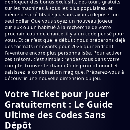
débloquer des bonus exclusifs, des tours gratuits
sur les machines à sous les plus populaires, et
même des crédits de jeu sans avoir à déposer un
seul dollar. Que vous soyez un nouveau joueur
curieux ou un habitué à la recherche de votre
prochain coup de chance, il y a un code pensé pour
vous. Et ce n'est que le début : nous préparons déjà
des formats innovants pour 2026 qui rendront
l'aventure encore plus personnalisée. Pour activer
ces trésors, c'est simple : rendez-vous dans votre
compte, trouvez le champ Code promotionnel et
saisissez la combinaison magique. Préparez-vous à
découvrir une nouvelle dimension du jeu.
Votre Ticket pour Jouer
Gratuitement : Le Guide
Ultime des Codes Sans
Dépôt