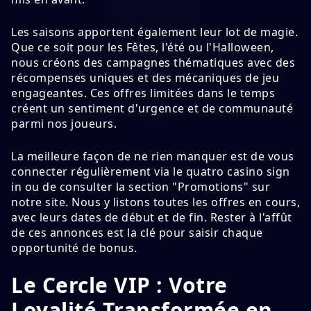
Les saisons apportent également leur lot de magie.
Que ce soit pour les Fêtes, l'été ou l'Halloween,
nous créons des campagnes thématiques avec des
récompenses uniques et des mécaniques de jeu
engageantes. Ces offres limitées dans le temps
créent un sentiment d'urgence et de communauté
parmi nos joueurs.
La meilleure façon de ne rien manquer est de vous
connecter régulièrement via le quatro casino sign
in ou de consulter la section "Promotions" sur
notre site. Nous y listons toutes les offres en cours,
avec leurs dates de début et de fin. Rester à l'affût
de ces annonces est la clé pour saisir chaque
opportunité de bonus.
Le Cercle VIP : Votre
Loyalité Transformée en