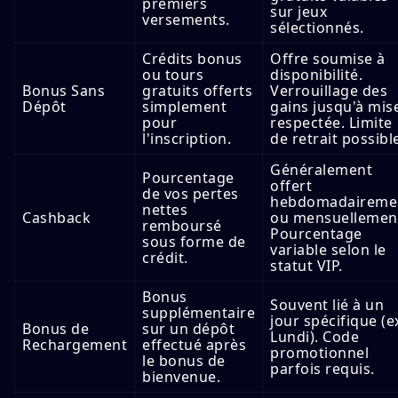
premiers
sur jeux
versements.
sélectionnés.
Crédits bonus
Offre soumise à
ou tours
disponibilité.
Bonus Sans
gratuits offerts
Verrouillage des
Dépôt
simplement
gains jusqu'à mis
pour
respectée. Limite
l'inscription.
de retrait possibl
Généralement
Pourcentage
offert
de vos pertes
hebdomadaireme
nettes
Cashback
ou mensuellemen
remboursé
Pourcentage
sous forme de
variable selon le
crédit.
statut VIP.
Bonus
Souvent lié à un
supplémentaire
jour spécifique (e
Bonus de
sur un dépôt
Lundi). Code
Rechargement
effectué après
promotionnel
le bonus de
parfois requis.
bienvenue.