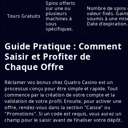
Spins offerts
sur une ou
Nombre de spins 
plusieurs
valeur fixés. Gain
Tours Gratuits
machines à
soumis à une mis
sous
Date d'expiration.
spécifiques.
Guide Pratique : Comment
Saisir et Profiter de
Chaque Offre
Réclamer vos bonus chez Quatro Casino est un
processus conçu pour être simple et rapide. Tout
commence par la création de votre compte et la
validation de votre profil. Ensuite, pour activer une
offre, rendez-vous dans la section "Caisse" ou
"Promotions". Si un code est requis, vous aurez un
champ pour le saisir avant de finaliser votre dépôt.