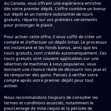
du Canada, vous offrant une expérience enrichie
dès votre premier dépôt. L'offre combine un bonus
sur dépôt et un nombre substantiel de tours
gratuits, répartis sur vos premiers versements
pour prolonger le plaisir.
Pour activer cette offre, il vous suffit de créer un
compte et d'effectuer un dépôt initial. Le processus
est instantané et les fonds bonus, ainsi que les
tours gratuits, sont crédités automatiquement. Ces
tours gratuits sont souvent applicables sur une
sélection de machines à sous populaires, vous
donnant une chance réelle de découvrir nos jeux et
de remporter des gains. Pensez à vérifier votre
compte après votre premier dépôt pour tout
activer.
Nous recommandons toujours de consulter les
termes et conditions associés, notamment le
pourcentage de mise requis et la période de