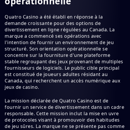
opérationnelle
Quatro Casino a été établi en réponse à la
demande croissante pour des options de
divertissement en ligne régulées au Canada. La
marque a commencé ses opérations avec
l'intention de fournir un environnement de jeu
structuré. Son orientation opérationnelle se
concentre sur la fourniture d'une plateforme
stable regroupant des jeux provenant de multiples
fournisseurs de logiciels. Le public cible principal
est constitué de joueurs adultes résidant au
Canada, qui recherchent un accès numérique aux
jeux de casino.
La mission déclarée de Quatro Casino est de
fournir un service de divertissement dans un cadre
responsable. Cette mission inclut la mise en uvre
de protocoles visant à promouvoir des habitudes
de jeu sûres. La marque ne se présente pas comme