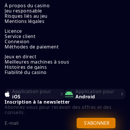
À propos du casino
Jeu responsable
Risques liés au jeu
Mentions légales
Licence
Service client
Connexion
Méthodes de paiement
Jeux en direct
Meilleures machines à sous
Histoires de gains
Fiabilité du casino
Application pour
Application pour
iOS
Android
Inscription à la newsletter
Abonnez-vous pour recevoir des offres et des
conseils.
S'ABONNER