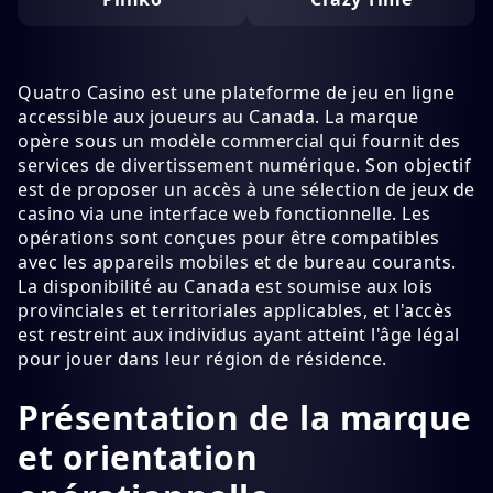
Quatro Casino est une plateforme de jeu en ligne
accessible aux joueurs au Canada. La marque
opère sous un modèle commercial qui fournit des
services de divertissement numérique. Son objectif
est de proposer un accès à une sélection de jeux de
casino via une interface web fonctionnelle. Les
opérations sont conçues pour être compatibles
avec les appareils mobiles et de bureau courants.
La disponibilité au Canada est soumise aux lois
provinciales et territoriales applicables, et l'accès
est restreint aux individus ayant atteint l'âge légal
pour jouer dans leur région de résidence.
Présentation de la marque
et orientation