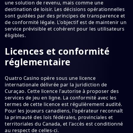
une solution de revenu, mais comme une
destination de loisir. Les décisions opérationnelles
sont guidées par des principes de transparence et
de conformité légale. L'objectif est de maintenir un
service prévisible et cohérent pour les utilisateurs
éligibles.
Licences et conformité
réglementaire
Quatro Casino opère sous une licence
internationale délivrée par la juridiction de
Curaçao. Cette licence l'autorise à proposer des
services de jeu en ligne. La conformité avec les
termes de cette licence est régulièrement audité.
Pour les joueurs canadiens, l'opérateur reconnaît
la primauté des lois fédérales, provinciales et
territoriales du Canada, et l'accès est conditionné
au respect de celles-ci.