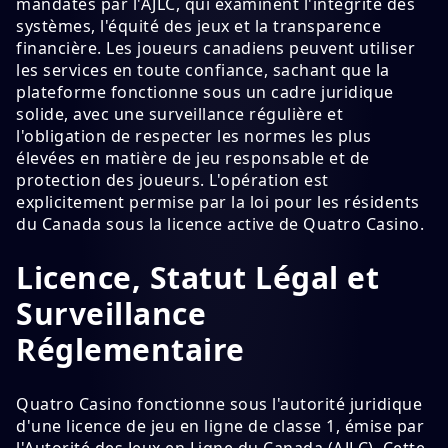
mandatés par l'AJLC, qui examinent l'intégrité des
systèmes, l'équité des jeux et la transparence
financière. Les joueurs canadiens peuvent utiliser
les services en toute confiance, sachant que la
plateforme fonctionne sous un cadre juridique
solide, avec une surveillance régulière et
l'obligation de respecter les normes les plus
élevées en matière de jeu responsable et de
protection des joueurs. L'opération est
explicitement permise par la loi pour les résidents
du Canada sous la licence active de Quatro Casino.
Licence, Statut Légal et
Surveillance
Réglementaire
Quatro Casino fonctionne sous l'autorité juridique
d'une licence de jeu en ligne de classe 1, émise par
l'Autorité des Jeux en Ligne du Canada (AJLC). Cette