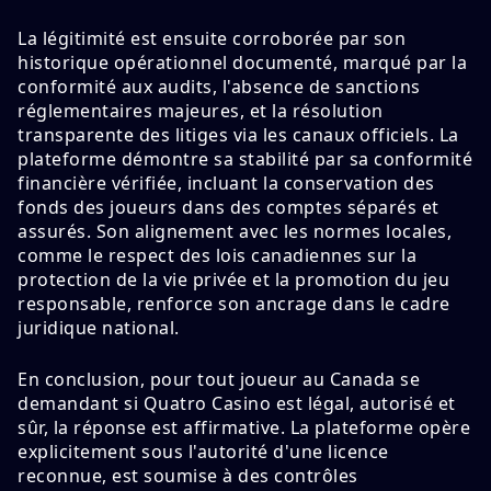
La légitimité est ensuite corroborée par son
historique opérationnel documenté, marqué par la
conformité aux audits, l'absence de sanctions
réglementaires majeures, et la résolution
transparente des litiges via les canaux officiels. La
plateforme démontre sa stabilité par sa conformité
financière vérifiée, incluant la conservation des
fonds des joueurs dans des comptes séparés et
assurés. Son alignement avec les normes locales,
comme le respect des lois canadiennes sur la
protection de la vie privée et la promotion du jeu
responsable, renforce son ancrage dans le cadre
juridique national.
En conclusion, pour tout joueur au Canada se
demandant si Quatro Casino est légal, autorisé et
sûr, la réponse est affirmative. La plateforme opère
explicitement sous l'autorité d'une licence
reconnue, est soumise à des contrôles