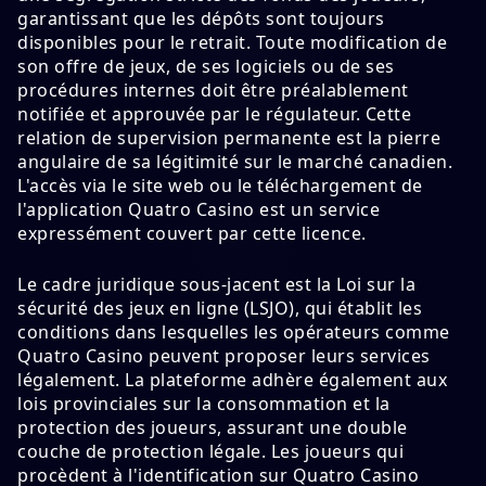
garantissant que les dépôts sont toujours
disponibles pour le retrait. Toute modification de
son offre de jeux, de ses logiciels ou de ses
procédures internes doit être préalablement
notifiée et approuvée par le régulateur. Cette
relation de supervision permanente est la pierre
angulaire de sa légitimité sur le marché canadien.
L'accès via le site web ou le téléchargement de
l'application Quatro Casino est un service
expressément couvert par cette licence.
Le cadre juridique sous-jacent est la Loi sur la
sécurité des jeux en ligne (LSJO), qui établit les
conditions dans lesquelles les opérateurs comme
Quatro Casino peuvent proposer leurs services
légalement. La plateforme adhère également aux
lois provinciales sur la consommation et la
protection des joueurs, assurant une double
couche de protection légale. Les joueurs qui
procèdent à l'identification sur Quatro Casino