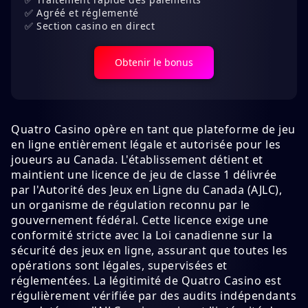
✅ Agréé et réglementé
✅ Section casino en direct
Obtenir le bonus
Quatro Casino opère en tant que plateforme de jeu
en ligne entièrement légale et autorisée pour les
joueurs au Canada. L'établissement détient et
maintient une licence de jeu de classe 1 délivrée
par l'Autorité des Jeux en Ligne du Canada (AJLC),
un organisme de régulation reconnu par le
gouvernement fédéral. Cette licence exige une
conformité stricte avec la Loi canadienne sur la
sécurité des jeux en ligne, assurant que toutes les
opérations sont légales, supervisées et
réglementées. La légitimité de Quatro Casino est
régulièrement vérifiée par des audits indépendants