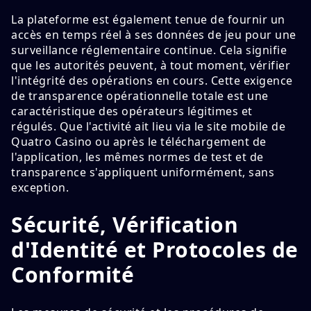
La plateforme est également tenue de fournir un
accès en temps réel à ses données de jeu pour une
surveillance réglementaire continue. Cela signifie
que les autorités peuvent, à tout moment, vérifier
l'intégrité des opérations en cours. Cette exigence
de transparence opérationnelle totale est une
caractéristique des opérateurs légitimes et
régulés. Que l'activité ait lieu via le site mobile de
Quatro Casino ou après le téléchargement de
l'application, les mêmes normes de test et de
transparence s'appliquent uniformément, sans
exception.
Sécurité, Vérification
d'Identité et Protocoles de
Conformité