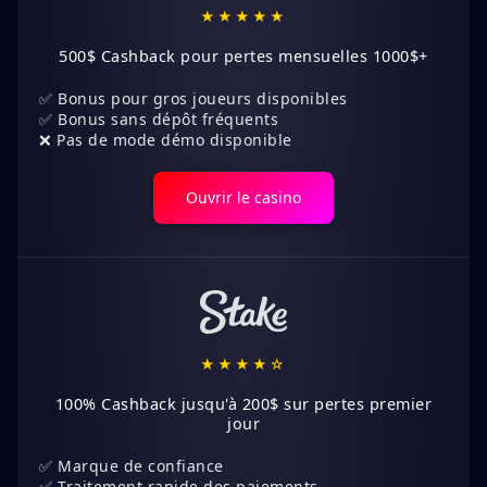
★★★★★
500$ Cashback pour pertes mensuelles 1000$+
✅ Bonus pour gros joueurs disponibles
✅ Bonus sans dépôt fréquents
❌ Pas de mode démo disponible
Ouvrir le casino
★★★★☆
100% Cashback jusqu'à 200$ sur pertes premier
jour
✅ Marque de confiance
✅ Traitement rapide des paiements