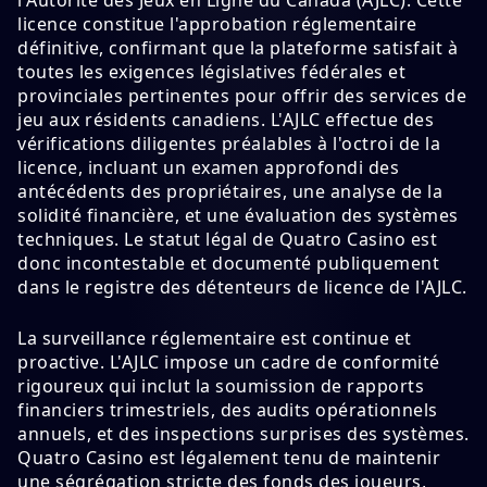
licence constitue l'approbation réglementaire
définitive, confirmant que la plateforme satisfait à
toutes les exigences législatives fédérales et
provinciales pertinentes pour offrir des services de
jeu aux résidents canadiens. L'AJLC effectue des
vérifications diligentes préalables à l'octroi de la
licence, incluant un examen approfondi des
antécédents des propriétaires, une analyse de la
solidité financière, et une évaluation des systèmes
techniques. Le statut légal de Quatro Casino est
donc incontestable et documenté publiquement
dans le registre des détenteurs de licence de l'AJLC.
La surveillance réglementaire est continue et
proactive. L'AJLC impose un cadre de conformité
rigoureux qui inclut la soumission de rapports
financiers trimestriels, des audits opérationnels
annuels, et des inspections surprises des systèmes.
Quatro Casino est légalement tenu de maintenir
une ségrégation stricte des fonds des joueurs,