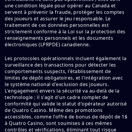
une condition légale pour opérer au Canada et
servent à prévenir la fraude, protéger les comptes
des joueurs et assurer le jeu responsable. Le
traitement de ces données personnelles est
strictement conforme à la Loi sur la protection des
renseignements personnels et les documents
électroniques (LPRPDE) canadienne.
Les protocoles opérationnels incluent également la
surveillance des transactions pour détecter les
comportements suspects, l'établissement de
limites de dépôt obligatoires, et l'intégration avec
le système national d'exclusion des joueurs.
L'engagement envers la sécurité va au-delà de la
technologie ; il s'agit d'un cadre complet de
conformité qui valide le statut d'opérateur autorisé
de Quatro Casino. Même des promotions
accessibles, comme l'offre de bonus de dépôt de 1$
à Quatro Casino, sont soumises à ces mêmes
contrôles et vérifications, éliminant tout risque